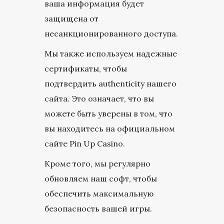
ваша информация будет
защищена от
несанкционированного доступа.
Мы также используем надежные
сертификаты, чтобы
подтвердить authenticity нашего
сайта. Это означает, что вы
можете быть уверены в том, что
вы находитесь на официальном
сайте Pin Up Casino.
Кроме того, мы регулярно
обновляем наш софт, чтобы
обеспечить максимальную
безопасность вашей игры.