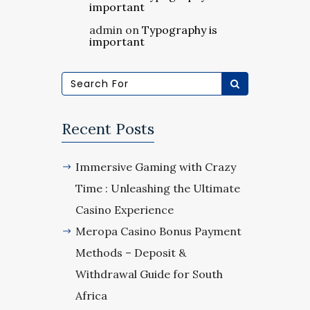
important
admin
on
Typography is
important
Recent Posts
Immersive Gaming with Crazy
Time : Unleashing the Ultimate
Casino Experience
Meropa Casino Bonus Payment
Methods – Deposit &
Withdrawal Guide for South
Africa