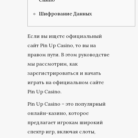
Шифрование Данных
Если вы ищете официальный
сайт Pin Up Casino, то вы на
правом пути. В этом руководстве
мы рассмотрим, как
зарегистрироваться и начать
играть на официальном сайте
Pin Up Casino.
Pin Up Casino – это популярный
онлайн-казино, которое
предлагает игрокам широкий
спектр игр, включая слоты,