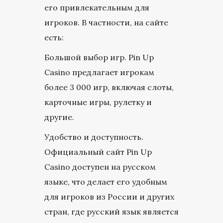
его привлекательным для
игроков. В частности, на сайте
есть:
Большой выбор игр. Pin Up
Casino предлагает игрокам
более 3 000 игр, включая слоты,
карточные игры, рулетку и
другие.
Удобство и доступность.
Официальный сайт Pin Up
Casino доступен на русском
языке, что делает его удобным
для игроков из России и других
стран, где русский язык является