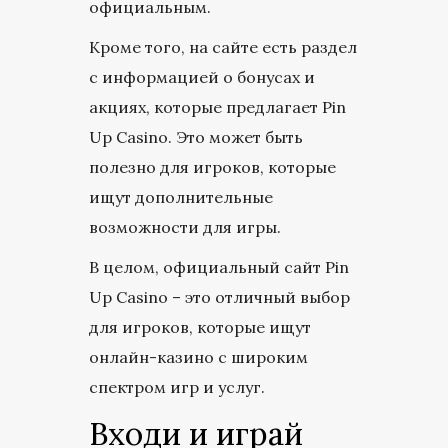
официальным.
Кроме того, на сайте есть раздел
с информацией о бонусах и
акциях, которые предлагает Pin
Up Casino. Это может быть
полезно для игроков, которые
ищут дополнительные
возможности для игры.
В целом, официальный сайт Pin
Up Casino – это отличный выбор
для игроков, которые ищут
онлайн-казино с широким
спектром игр и услуг.
Входи и играй