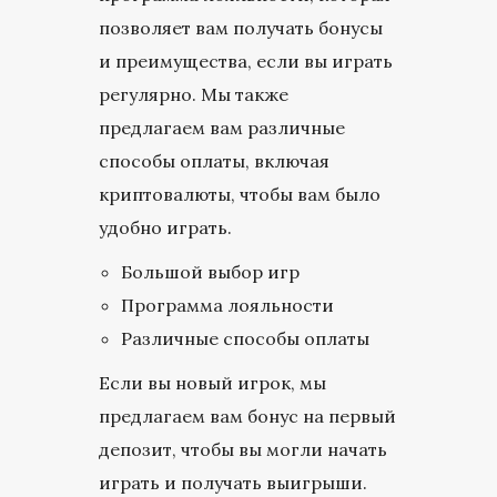
позволяет вам получать бонусы
и преимущества, если вы играть
регулярно. Мы также
предлагаем вам различные
способы оплаты, включая
криптовалюты, чтобы вам было
удобно играть.
Большой выбор игр
Программа лояльности
Различные способы оплаты
Если вы новый игрок, мы
предлагаем вам бонус на первый
депозит, чтобы вы могли начать
играть и получать выигрыши.