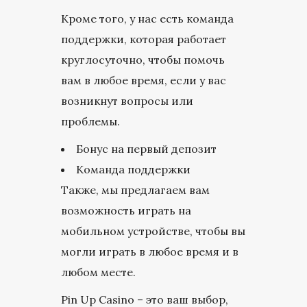
Кроме того, у нас есть команда
поддержки, которая работает
круглосуточно, чтобы помочь
вам в любое время, если у вас
возникнут вопросы или
проблемы.
Бонус на первый депозит
Команда поддержки
Также, мы предлагаем вам
возможность играть на
мобильном устройстве, чтобы вы
могли играть в любое время и в
любом месте.
Pin Up Casino – это ваш выбор,