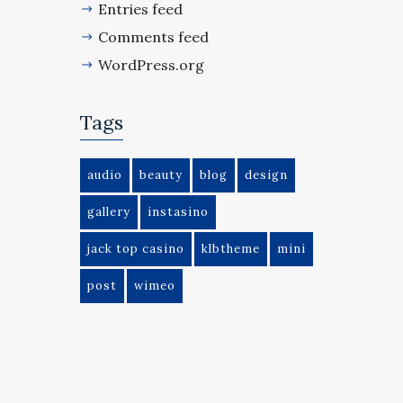
Entries feed
Comments feed
WordPress.org
Tags
audio
beauty
blog
design
gallery
instasino
jack top casino
klbtheme
mini
post
wimeo