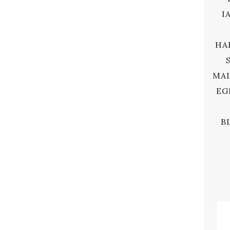
I
HA
MAL
EG
B