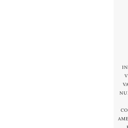
I
V
V
NU
CO
AME