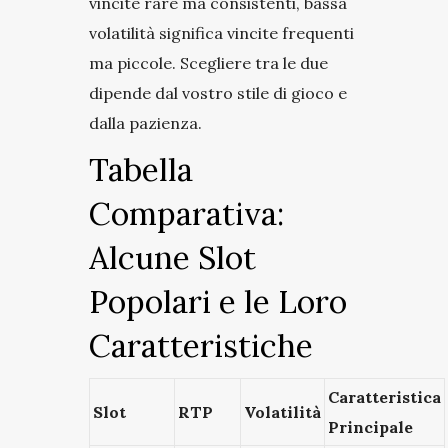
vincite rare ma consistenti, bassa
volatilità significa vincite frequenti
ma piccole. Scegliere tra le due
dipende dal vostro stile di gioco e
dalla pazienza.
Tabella
Comparativa:
Alcune Slot
Popolari e le Loro
Caratteristiche
Caratteristica
Slot
RTP
Volatilità
Principale