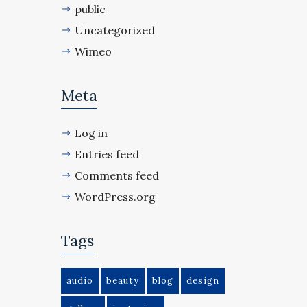
public
Uncategorized
Wimeo
Meta
Log in
Entries feed
Comments feed
WordPress.org
Tags
audio
beauty
blog
design