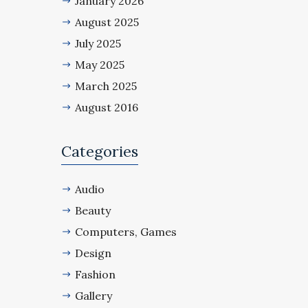
January 2026
August 2025
July 2025
May 2025
March 2025
August 2016
Categories
Audio
Beauty
Computers, Games
Design
Fashion
Gallery