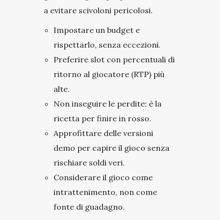
a evitare scivoloni pericolosi.
Impostare un budget e
rispettarlo, senza eccezioni.
Preferire slot con percentuali di
ritorno al giocatore (RTP) più
alte.
Non inseguire le perdite: è la
ricetta per finire in rosso.
Approfittare delle versioni
demo per capire il gioco senza
rischiare soldi veri.
Considerare il gioco come
intrattenimento, non come
fonte di guadagno.