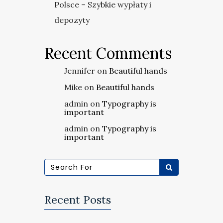
Polsce – Szybkie wypłaty i
depozyty
Recent Comments
Jennifer
on
Beautiful hands
Mike
on
Beautiful hands
admin
on
Typography is
important
admin
on
Typography is
important
Recent Posts