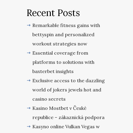
Recent Posts
Remarkable fitness gains with
bettyspin and personalized
workout strategies now
Essential coverage from
platforms to solutions with
baxterbet insights
Exclusive access to the dazzling
world of jokers jewels hot and
casino secrets
Kasino Mostbet v České
republice – zákaznická podpora
Kasyno online Vulkan Vegas w